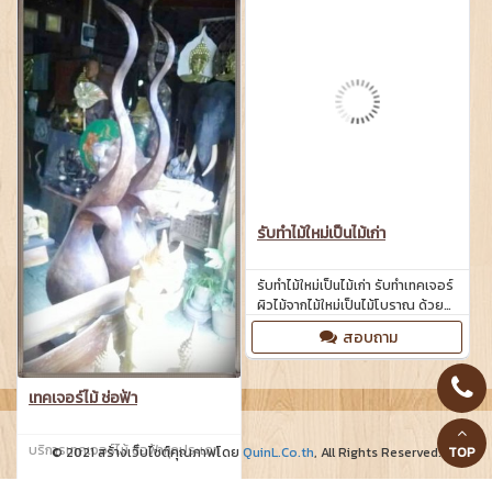
ด้วยเทคนิคพิเศษ
บานประตูไม้สักครึ่งท่อนกระจก
สอบถาม
บานประตูไม้สักครึ่งท่อนกระจก ขนาด
2.30 x 0.65 เมตร
สอบถาม
รับทำไม้ใหม่เป็นไม้เก่า
รับทำไม้ใหม่เป็นไม้เก่า รับทำเทคเจอร์
ผิวไม้จากไม้ใหม่เป็นไม้โบราณ ด้วย
เทคนิคพิเศษ
สอบถาม
เทคเจอร์ไม้ ช่อฟ้า
บริการเทคเจอร์ไม้ ช่อฟ้าทุกประเภท
© 2021 สร้างเว็บไซต์คุณภาพโดย
QuinL.Co.th
, All Rights Reserved.
TOP